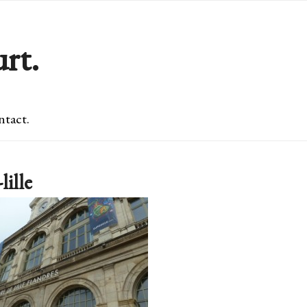
rt.
tact.
lille