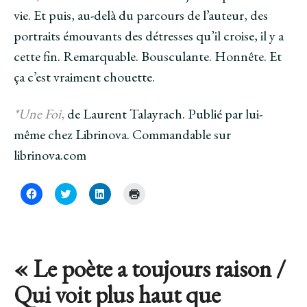
vie. Et puis, au-delà du parcours de l’auteur, des
portraits émouvants des détresses qu’il croise, il y a
cette fin. Remarquable. Bousculante. Honnête. Et
ça c’est vraiment chouette.
*Une Foi
,
de Laurent Talayrach. Publié par lui-
même chez Librinova. Commandable sur
librinova.com
C
C
C
C
l
l
l
l
i
i
i
i
q
q
q
q
u
u
u
u
e
e
e
e
z
z
z
r
p
p
p
p
« Le poète a toujours raison /
o
o
o
o
u
u
u
u
r
r
r
r
Qui voit plus haut que
p
p
p
i
a
a
a
m