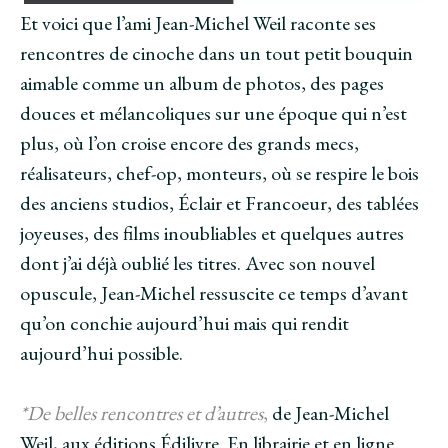
u
n
u
f
n
e
n
e
Et voici que l’ami Jean-Michel Weil raconte ses
e
n
e
n
n
o
n
ê
rencontres de cinoche dans un tout petit bouquin
o
u
o
t
u
v
u
r
aimable comme un album de photos, des pages
v
e
v
e
e
l
e
)
douces et mélancoliques sur une époque qui n’est
l
l
l
l
e
l
e
f
e
plus, où l’on croise encore des grands mecs,
f
e
f
e
n
e
réalisateurs, chef-op, monteurs, où se respire le bois
n
ê
n
ê
t
ê
des anciens studios, Éclair et Francoeur, des tablées
t
r
t
r
e
r
e
)
e
joyeuses, des films inoubliables et quelques autres
)
)
dont j’ai déjà oublié les titres. Avec son nouvel
opuscule, Jean-Michel ressuscite ce temps d’avant
qu’on conchie aujourd’hui mais qui rendit
aujourd’hui possible.
*De belles rencontres et d’autres
,
de Jean-Michel
Weil, aux éditions Édilivre. En librairie et en ligne