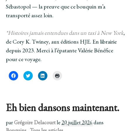
Sébastopol — la preuve que ce bouquin m’a
transporté assez loin.
*Histoires jamais entendues dans un taxi à New York
,
de Cory K. Twiney, aux éditions HJE. En librairie
depuis 2023. Merci à l’épatante Valérie Bénéfice
pour ce voyage.
C
C
C
C
l
l
l
l
i
i
i
i
q
q
q
q
u
u
u
u
e
e
e
e
z
z
z
r
p
p
p
p
Eh bien dansons maintenant.
o
o
o
o
u
u
u
u
r
r
r
r
p
p
p
i
a
a
a
m
par
Grégoire Delacourt
le
20 juillet 2026
dans
r
r
r
p
t
t
t
r
Bouquins.
,
Tous les articles.