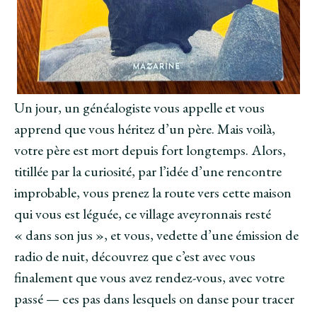
e
f
e
f
e
f
e
n
e
n
ê
n
ê
t
ê
t
r
t
r
e
r
e
)
e
)
)
Un jour, un généalogiste vous appelle et vous
apprend que vous héritez d’un père. Mais voilà,
votre père est mort depuis fort longtemps. Alors,
titillée par la curiosité, par l’idée d’une rencontre
improbable, vous prenez la route vers cette maison
qui vous est léguée, ce village aveyronnais resté
« dans son jus », et vous, vedette d’une émission de
radio de nuit, découvrez que c’est avec vous
finalement que vous avez rendez-vous, avec votre
passé — ces pas dans lesquels on danse pour tracer