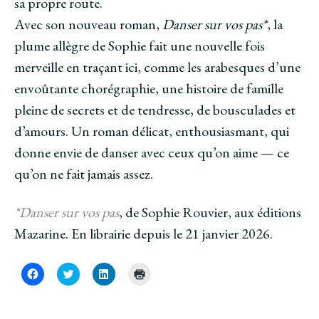
sa propre route.
Avec son nouveau roman,
Danser sur vos pas*
, la
plume allègre de Sophie fait une nouvelle fois
merveille en traçant ici, comme les arabesques d’une
envoûtante chorégraphie, une histoire de famille
pleine de secrets et de tendresse, de bousculades et
d’amours. Un roman délicat, enthousiasmant, qui
donne envie de danser avec ceux qu’on aime — ce
qu’on ne fait jamais assez.
*Danser sur vos pas
, de Sophie Rouvier, aux éditions
Mazarine. En librairie depuis le 21 janvier 2026.
C
C
C
C
l
l
l
l
i
i
i
i
q
q
q
q
u
u
u
u
e
e
e
e