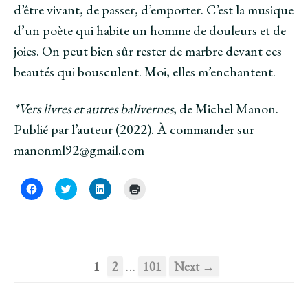
d’être vivant, de passer, d’emporter. C’est la musique
d’un poète qui habite un homme de douleurs et de
joies. On peut bien sûr rester de marbre devant ces
beautés qui bousculent. Moi, elles m’enchantent.
*Vers livres et autres balivernes
, de Michel Manon.
Publié par l’auteur (2022). À commander sur
manonml92@gmail.com
C
C
C
C
l
l
l
l
i
i
i
i
q
q
q
q
u
u
u
u
e
e
e
e
z
z
z
r
p
p
p
p
o
o
o
o
…
1
2
101
Next →
u
u
u
u
r
r
r
r
p
p
p
i
a
a
a
m
r
r
r
p