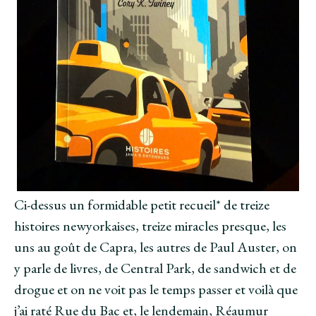
u
v
u
r
v
e
v
e
e
l
e
)
l
l
l
l
e
l
e
f
e
f
e
f
e
n
e
n
ê
n
ê
t
ê
t
r
t
r
e
r
e
)
e
)
)
Ci-dessus un formidable petit recueil* de treize
histoires newyorkaises, treize miracles presque, les
uns au goût de Capra, les autres de Paul Auster, on
y parle de livres, de Central Park, de sandwich et de
drogue et on ne voit pas le temps passer et voilà que
j’ai raté Rue du Bac et, le lendemain, Réaumur