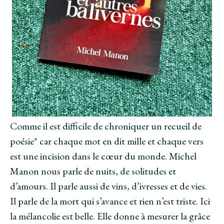
l
l
l
l
e
l
e
f
e
f
e
f
e
n
e
n
ê
n
ê
t
ê
t
r
t
r
e
r
e
)
e
)
)
Comme il est difficile de chroniquer un recueil de
poésie* car chaque mot en dit mille et chaque vers
est une incision dans le cœur du monde. Michel
Manon nous parle de nuits, de solitudes et
d’amours. Il parle aussi de vins, d’ivresses et de vies.
Il parle de la mort qui s’avance et rien n’est triste. Ici
la mélancolie est belle. Elle donne à mesurer la grâce