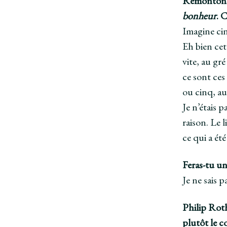
Remontons u
bonheur
. 
Imagine cin
Eh bien cett
vite, au gré
ce sont ces
ou cinq, au
Je n’étais 
raison. Le l
ce qui a é
Feras-tu une
Je ne sais 
Philip Roth 
plutôt le c