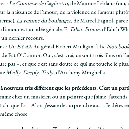
res :
La Comtesse de Cagliostro
, de Maurice Leblanc (oui, 
r la naissance de l’amour, de la violence de l’amour plutô
 terme).
La Femme du boulanger,
de Marcel Pagnol, parce 
 d’amour est un idée géniale. Et
Ethan Frome,
d’Edith Wha
 un dernier recours.
ms :
Un Été 42
, du génial Robert Mulligan. The
Noteboo
, de Pat O’Connor. Oui, c’est vrai, ce sont trois films où l
ure pas –, et que c’est sans doute ce qui me touche le plus
que
Madly, Deeply, Truly
, d’Anthony Minghella.
t à nouveau très diffèrent que les précédents. C’est un parti
omme chez un musicien ou un peintre que j’aime, j’attends
 chaque fois. Alors j’essaie de surprendre aussi. Je déteste
a même chose.