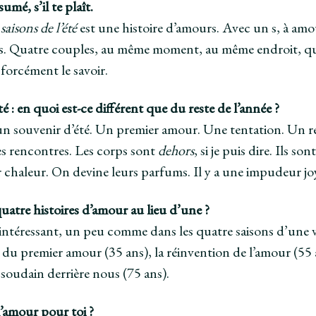
umé, s’il te plaît.
aisons de l’été
est une histoire d’amours. Avec un s, à amo
s. Quatre couples, au même moment, au même endroit, qui s
 forcément le savoir.
té : en quoi est-ce différent que du reste de l’année ?
n souvenir d’été. Un premier amour. Une tentation. Un regr
es rencontres. Les corps sont
dehors
, si je puis dire. Ils 
r chaleur. On devine leurs parfums. Il y a une impudeur jo
atre histoires d’amour au lieu d’une ?
 intéressant, un peu comme dans les quatre saisons d’une 
e du premier amour (35 ans), la réinvention de l’amour (5
 soudain derrière nous (75 ans).
l’amour pour toi ?