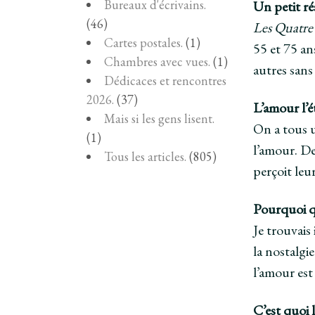
Bureaux d'écrivains.
Un petit rés
(46)
Les Quatre s
Cartes postales.
(1)
55 et 75 an
Chambres avec vues.
(1)
autres sans
Dédicaces et rencontres
2026.
(37)
L’amour l’é
Mais si les gens lisent.
On a tous u
(1)
l’amour. D
Tous les articles.
(805)
perçoit leu
Pourquoi qu
Je trouvais
la nostalgi
l’amour est
C’est quoi 