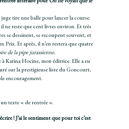
entrée littéraire pour
On ne voyait que le
ge tire une balle pour lancer la course.
il ne reste que cent livres environ. Et très
itres se dessinent, se recoupent souvent, et
x Prix. Et après, il n’en restera que quatre
ire de la pipe jurassienne.
ce à Karina Hocine, mon éditrice. Elle a eu
figuré sur la prestigieuse liste du Goncourt,
able encouragement.
un texte « de rentrée ».
crire ! J’ai le sentiment que pour toi c’est