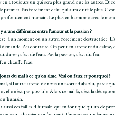
l y en a toujours un qui sera plus grand que les autres. Et c
e premier. Pas forcément celui qui aura duré le plus. C’est
 profondément humain. Le plus en harmonie avec le mon
 y a une différence entre l’amour et la passion ?
est, à un moment ou un autre, forcément destructrice. L’am
i demande. Au contraire. On peut en attendre du calme, de
 durer ; c’est de l’eau. Pas la passion, c’est du feu.
 feu chauffe l’eau.
jours du mal à ce qu’on aime. Vrai ou faux et pourquoi ?
mal, si l’autre attend de nous une sorte d’absolu, parce que
 ; elle n’est pas possible. Alors ce mal là, c’est la décepti
 qu’humain.
t aussi ces failles d’humain qui en font quelqu’un de pr
on peut, du mieux qu’on peut. L’amour est un langage qui