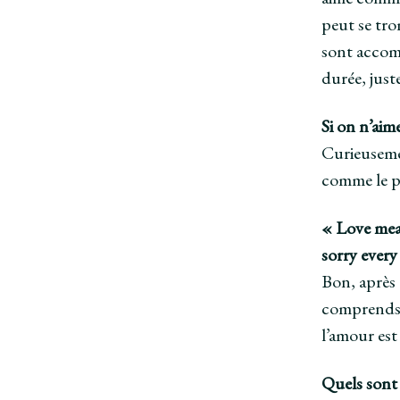
peut se tro
sont accomm
durée, jus
Si on n’aime
Curieusemen
comme le pr
« Love mean
sorry every
Bon, après 
comprends p
l’amour est
Quels sont 