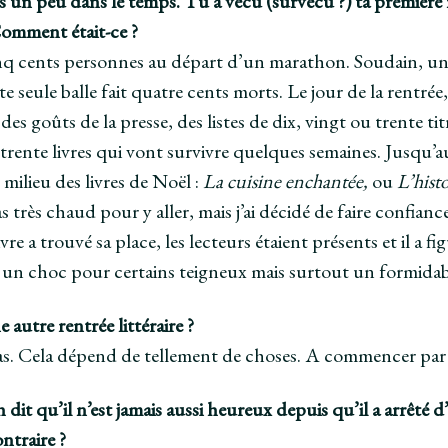
n peu dans le temps. Tu a vécu (survécu ?) ta première r
Comment était-ce ?
q cents personnes au départ d’un marathon. Soudain, un ju
e seule balle fait quatre cents morts. Le jour de la rentrée, 
 des goûts de la presse, des listes de dix, vingt ou trente t
 trente livres qui vont survivre quelques semaines. Jusqu’au
 milieu des livres de Noël :
La cuisine enchantée,
ou
L’histo
pas très chaud pour y aller, mais j’ai décidé de faire confian
ivre a trouvé sa place, les lecteurs étaient présents et il a 
té un choc pour certains teigneux mais surtout un formid
 autre rentrée littéraire ?
pas. Cela dépend de tellement de choses. A commencer par 
dit qu’il n’est jamais aussi heureux depuis qu’il a arrêté d’é
ontraire ?