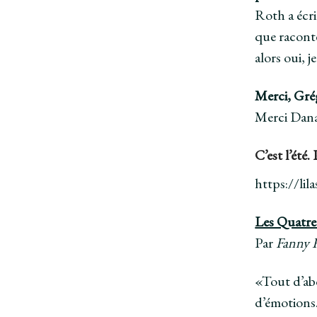
Roth a écri
que raconte
alors oui, 
Merci, Grég
Merci Dana
C’est l’été.
https://lil
Les Quatre s
Par
Fanny R
«Tout d’ab
d’émotions.