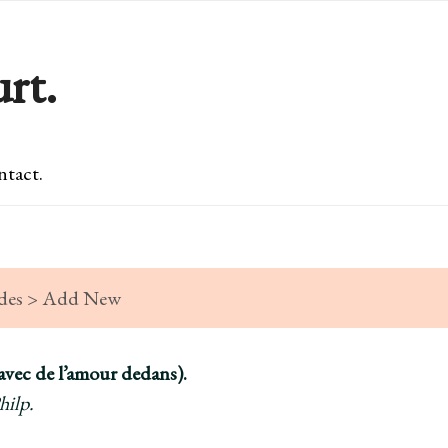
rt.
tact.
Slides > Add New
avec de l’amour dedans).
ilp.