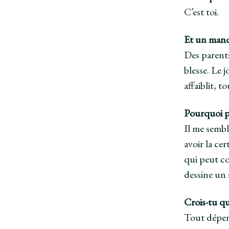
C’est toi.
Et un manq
Des parents
blesse. Le 
affaiblit, t
Pourquoi pa
Il me sembl
avoir la ce
qui peut co
dessine un 
Crois-tu qu
Tout dépend