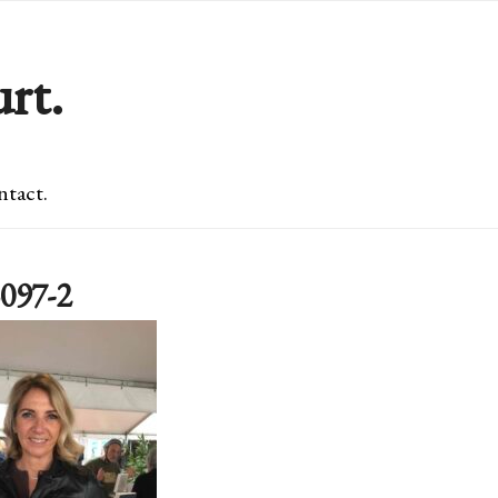
rt.
tact.
097-2