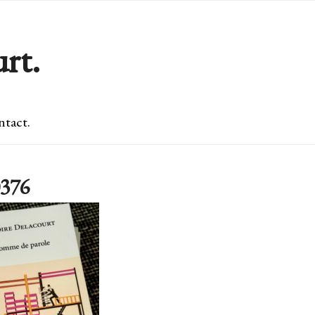
rt.
tact.
376