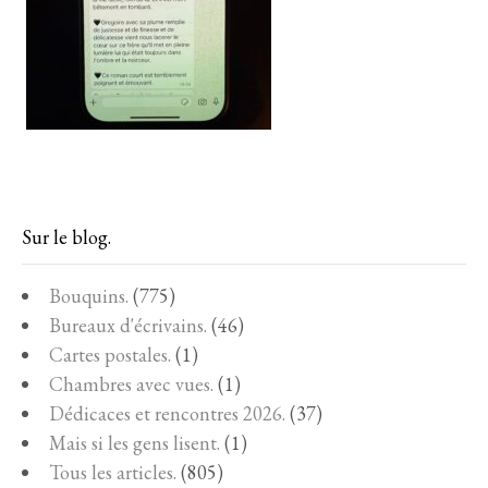
Sur le blog.
Bouquins.
(775)
Bureaux d'écrivains.
(46)
Cartes postales.
(1)
Chambres avec vues.
(1)
Dédicaces et rencontres 2026.
(37)
Mais si les gens lisent.
(1)
Tous les articles.
(805)