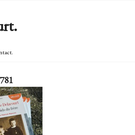
rt.
tact.
781