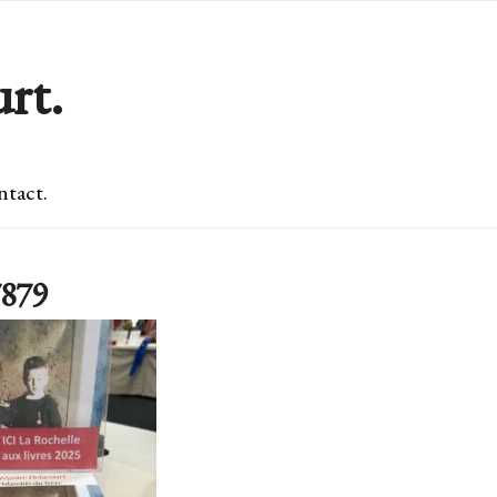
rt.
tact.
879