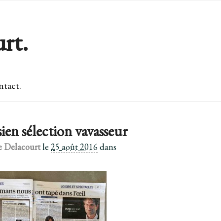
rt.
tact.
sien sélection vavasseur
e Delacourt
le
25 août 2016
dans