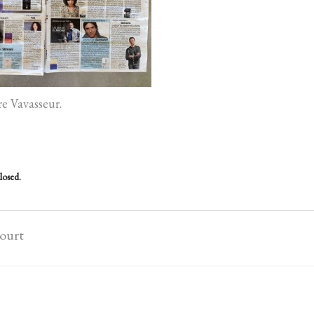
e Vavasseur.
losed.
court