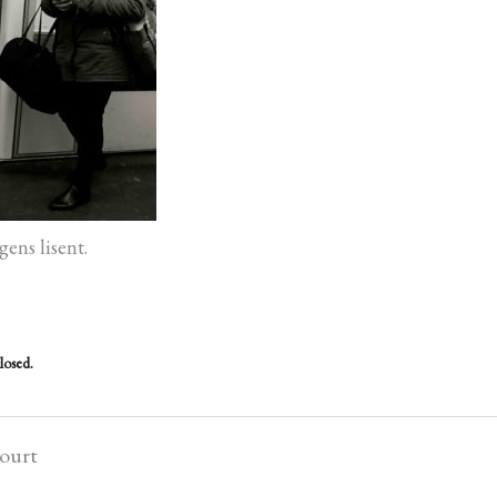
gens lisent.
losed.
court