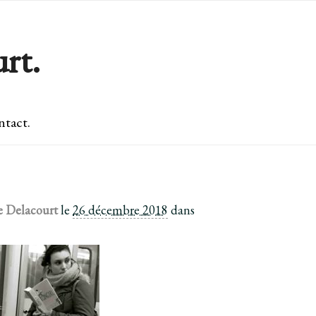
rt.
tact.
e Delacourt
le
26 décembre 2018
dans