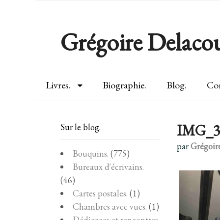
Grégoire Delacou
Livres.
Biographie.
Blog.
Con
IMG_3
Sur le blog.
par
Grégoir
Bouquins.
(775)
Bureaux d'écrivains.
(46)
Cartes postales.
(1)
Chambres avec vues.
(1)
Dédicaces et rencontres