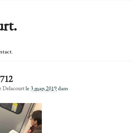
rt.
tact.
712
e Delacourt
le
3 mars 2019
dans