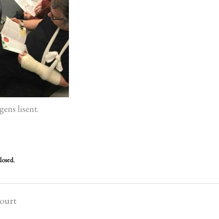
gens lisent.
losed.
court