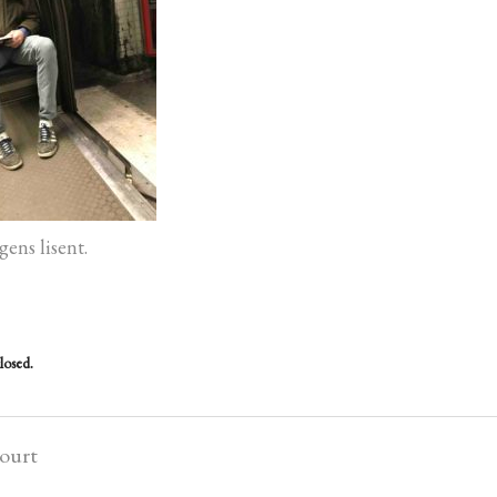
gens lisent.
losed.
court