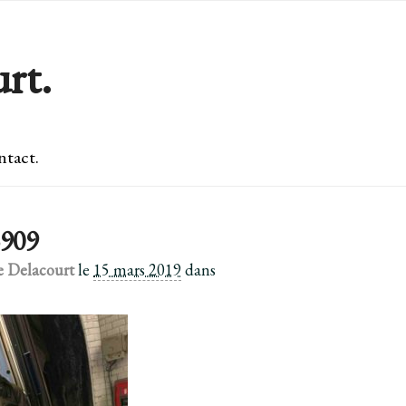
rt.
tact.
909
e Delacourt
le
15 mars 2019
dans