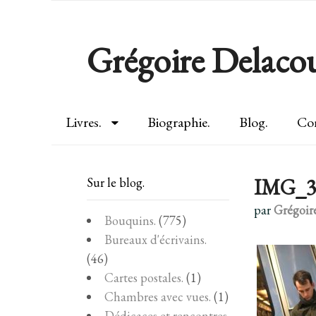
Grégoire Delacou
Livres.
Biographie.
Blog.
Con
IMG_3
Sur le blog.
par
Grégoir
Bouquins.
(775)
Bureaux d'écrivains.
(46)
Cartes postales.
(1)
Chambres avec vues.
(1)
Dédicaces et rencontres