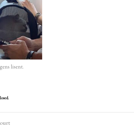
gens lisent.
losed.
court