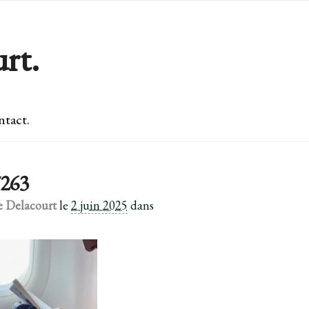
rt.
tact.
263
e Delacourt
le
2 juin 2025
dans