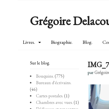
Grégoire Delacou
Livres.
Biographie.
Blog.
Con
IMG_7
Sur le blog.
par
Grégoir
Bouquins.
(775)
Bureaux d'écrivains.
(46)
Cartes postales.
(1)
Chambres avec vues.
(1)
Dédicaces et rencontres