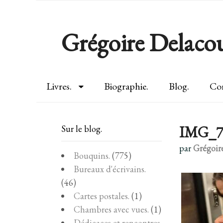
Grégoire Delacou
Livres.
Biographie.
Blog.
Con
IMG_7
Sur le blog.
par
Grégoir
Bouquins.
(775)
Bureaux d'écrivains.
(46)
Cartes postales.
(1)
Chambres avec vues.
(1)
Dédicaces et rencontres