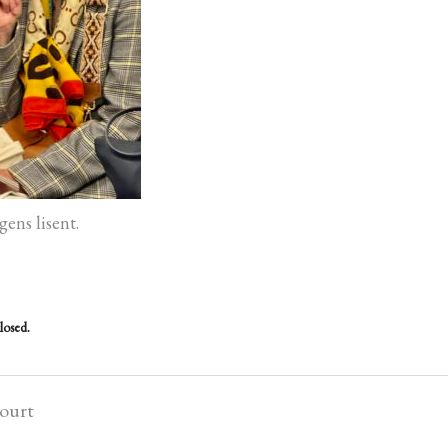
gens lisent.
losed.
court