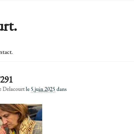
rt.
tact.
291
e Delacourt
le
5 juin 2025
dans