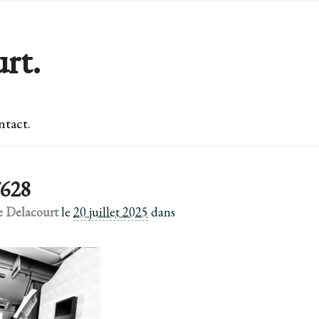
rt.
tact.
628
e Delacourt
le
20 juillet 2025
dans