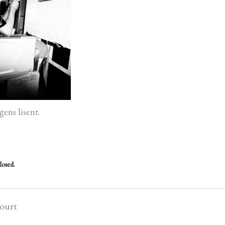
gens lisent.
losed.
court