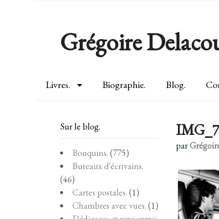
Grégoire Delacou
Livres.
Biographie.
Blog.
Con
IMG_7
Sur le blog.
par
Grégoir
Bouquins.
(775)
Bureaux d'écrivains.
(46)
Cartes postales.
(1)
Chambres avec vues.
(1)
Dédicaces et rencontres