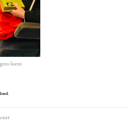
gens lisent.
losed.
court