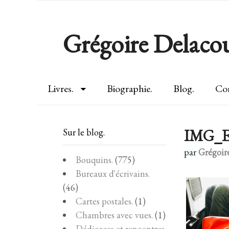
Grégoire Delacou
Livres.
Biographie.
Blog.
Con
IMG_E
Sur le blog.
par
Grégoir
Bouquins.
(775)
Bureaux d'écrivains.
(46)
Cartes postales.
(1)
Chambres avec vues.
(1)
Dédicaces et rencontres