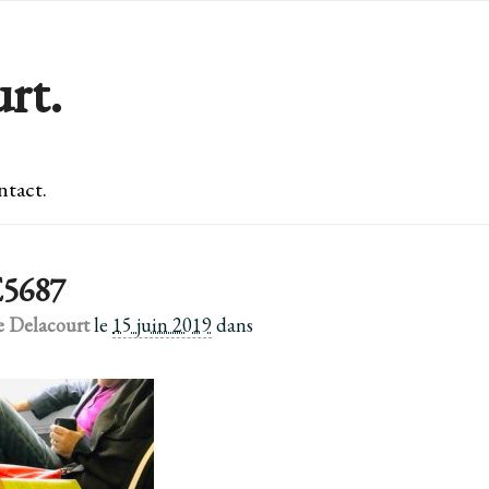
rt.
tact.
5687
e Delacourt
le
15 juin 2019
dans