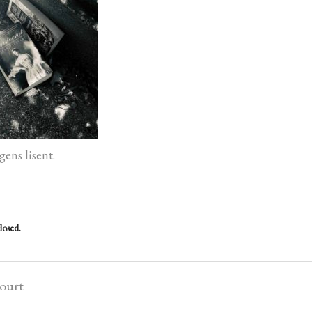
gens lisent.
losed.
court