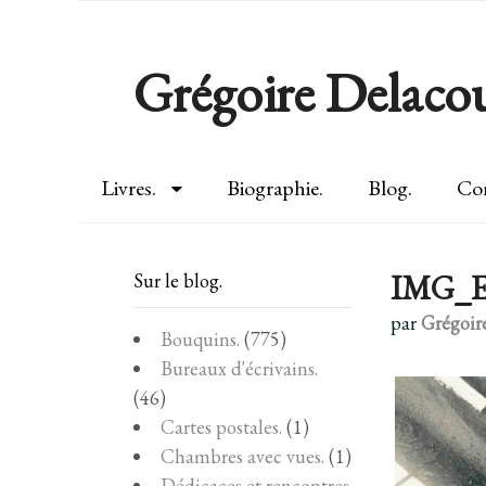
Grégoire Delacou
Livres.
Biographie.
Blog.
Con
IMG_E
Sur le blog.
par
Grégoir
Bouquins.
(775)
Bureaux d'écrivains.
(46)
Cartes postales.
(1)
Chambres avec vues.
(1)
Dédicaces et rencontres