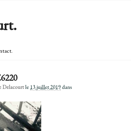
rt.
tact.
6220
e Delacourt
le
13 juillet 2019
dans