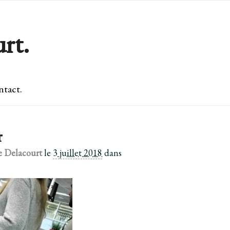
rt.
tact.
r
e Delacourt
le
3 juillet 2018
dans