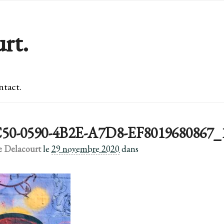
rt.
tact.
50-0590-4B2E-A7D8-EF8019680867_
e Delacourt
le
29 novembre 2020
dans