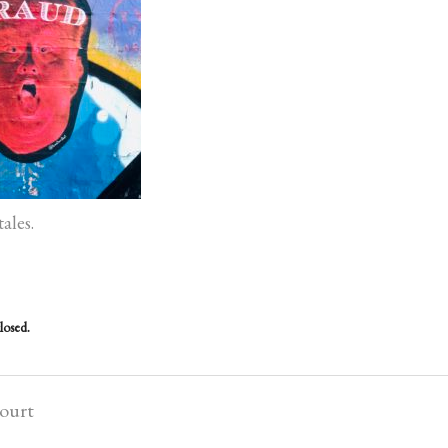
ales.
losed.
court