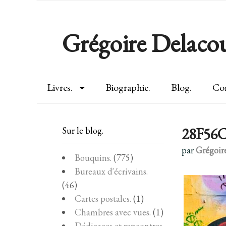
Grégoire Delacou
Livres.
Biographie.
Blog.
Con
28F56C
Sur le blog.
par
Grégoir
Bouquins.
(775)
Bureaux d'écrivains.
(46)
Cartes postales.
(1)
Chambres avec vues.
(1)
Dédicaces et rencontres