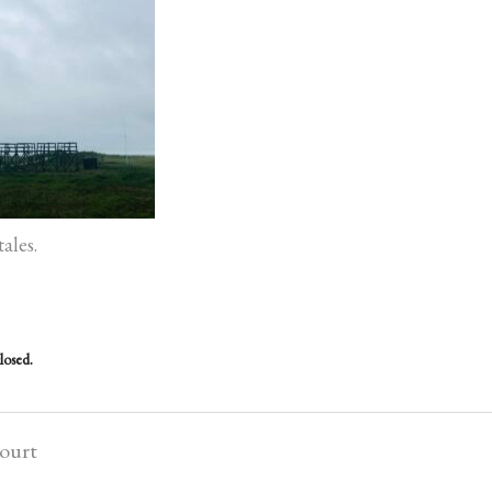
ales.
losed.
court