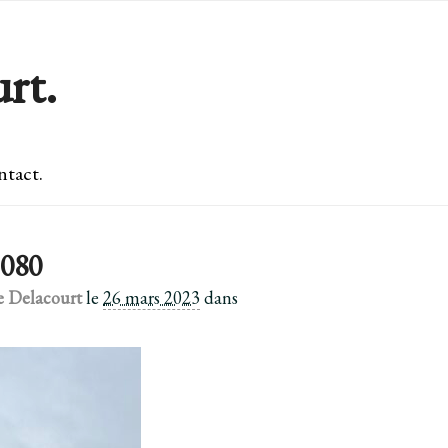
rt.
tact.
080
e Delacourt
le
26 mars 2023
dans