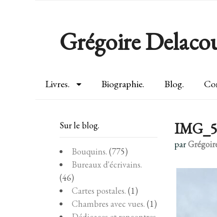
Grégoire Delacou
Livres.
Biographie.
Blog.
Con
IMG_5
Sur le blog.
par
Grégoir
Bouquins.
(775)
Bureaux d'écrivains.
(46)
Cartes postales.
(1)
Chambres avec vues.
(1)
Dédicaces et rencontres