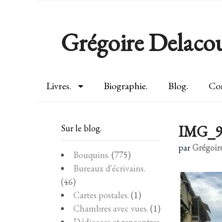
Grégoire Delacou
Livres.
Biographie.
Blog.
Con
IMG_9
Sur le blog.
par
Grégoir
Bouquins.
(775)
Bureaux d'écrivains.
(46)
Cartes postales.
(1)
Chambres avec vues.
(1)
Dédicaces et rencontres