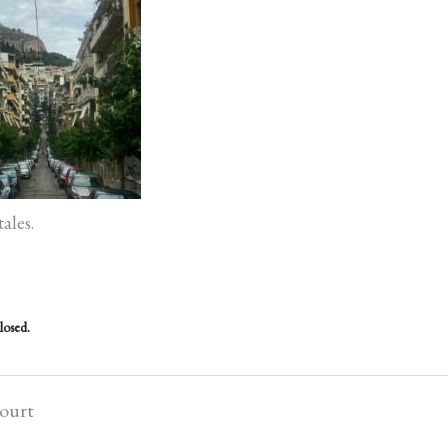
ales.
losed.
court