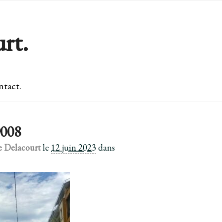
rt.
tact.
008
e Delacourt
le
12 juin 2023
dans