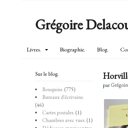
Grégoire Delacou
Livres.
Biographie.
Blog.
Con
Horvil
Sur le blog.
par
Grégoir
Bouquins.
(775)
Bureaux d'écrivains.
(46)
Cartes postales.
(1)
Chambres avec vues.
(1)
Dédicaces et rencontres