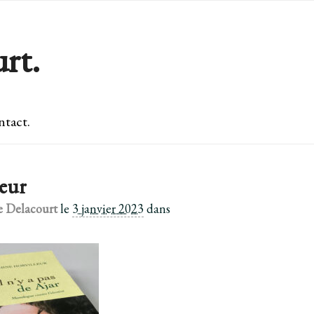
rt.
tact.
leur
e Delacourt
le
3 janvier 2023
dans