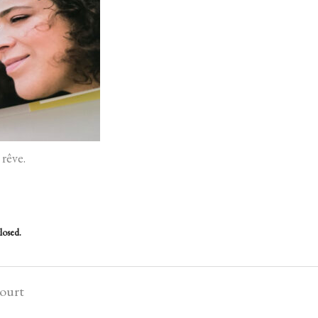
rêve.
losed.
court