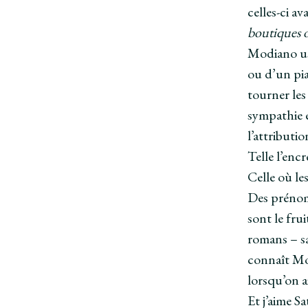
celles-ci a
boutiques 
Modiano us
ou d’un pia
tourner les
sympathie e
l’attributi
Telle l’enc
Celle où les
Des prénoms
sont le fru
romans – sa
connaît Mo
lorsqu’on a
Et j’aime Sa