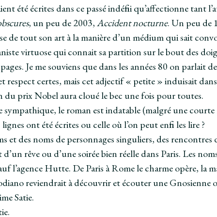
vaient été écrites dans ce passé indéfini qu’affectionne tant
obscures
, un peu de 2003,
Accident nocturne
. Un peu de 
e de tout son art à la manière d’un médium qui sait conv
niste virtuose qui connait sa partition sur le bout des doi
 pages. Je me souviens que dans les années 80 on parlait 
t respect certes, mais cet adjectif « petite » induisait da
on du prix Nobel aura cloué le bec une fois pour toutes.
re sympathique, le roman est indatable (malgré une courte
 lignes ont été écrites ou celle où l’on peut enfin les lire ?
 et des noms de personnages singuliers, des rencontres de
it d’un rêve ou d’une soirée bien réelle dans Paris. Les no
uf l’agence Hutte. De Paris à Rome le charme opère, la m
diano reviendrait à découvrir et écouter une Gnosienne o
ime Satie.
tie.