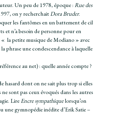
 l’auteur. Un peu de 1978, époque :
Rue des
1997, on y recherchait
Dora Bruder
.
oquer les fantômes en un battement de cil
gts et n’a besoin de personne pour en
de « la petite musique de Modiano » avec
ns la phrase une condescendance à laquelle
 référence au net) : quelle année compte ?
 hasard dont on ne sait plus trop si elles
ms ne sont pas ceux évoqués dans les autres
agie. Lire
Encre sympathique
lorsqu’on
u une gymnopédie inédite d’Erik Satie –