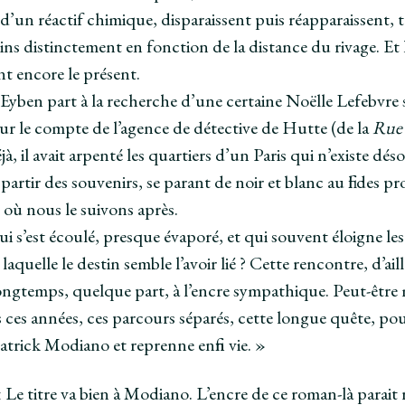
d’un réactif chimique, disparaissent puis réapparaissent, t
ns distinctement en fonction de la distance du rivage. Et 
nt encore le présent.
 Eyben part à la recherche d’une certaine Noëlle Lefebvre s
ur le compte de l’agence de détective de Hutte (de la
Rue 
jà, il avait arpenté les quartiers d’un Paris qui n’existe d
 partir des souvenirs, se parant de noir et blanc au fil des
où nous le suivons après.
i s’est écoulé, presque évaporé, et qui souvent éloigne les 
aquelle le destin semble l’avoir lié ? Cette rencontre, d’aill
 longtemps, quelque part, à l’encre sympathique. Peut-être mê
s ces années, ces parcours séparés, cette longue quête, pou
trick Modiano et reprenne enfin vie. »
 Le titre va bien à Modiano. L’encre de ce roman-là parait r