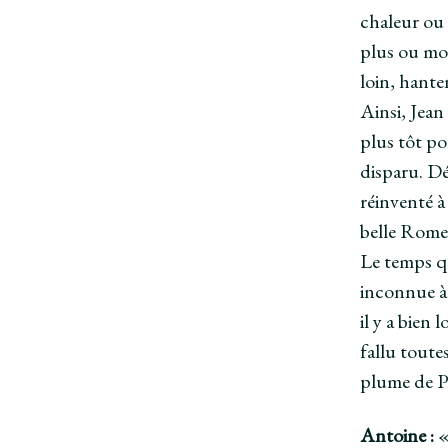
chaleur ou 
plus ou moi
loin, hante
Ainsi, Jean
plus tôt po
disparu. Dé
réinventé à
belle Rome 
Le temps qu
inconnue à l
il y a bien
fallu toute
plume de Pa
Antoine :
«