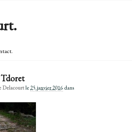
rt.
tact.
 Tdoret
e Delacourt
le
25 janvier 2016
dans