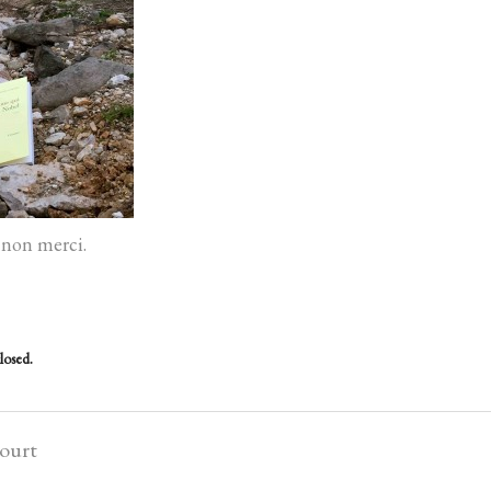
non merci.
losed.
court