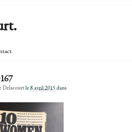
rt.
tact.
167
e Delacourt
le
8 avril 2015
dans