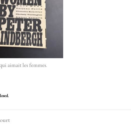
i aimait les femmes.
losed.
court