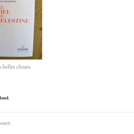
 belles choses.
losed.
court