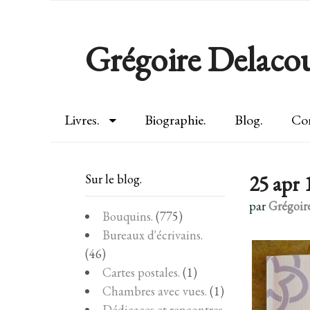
Grégoire Delacou
Livres.
Biographie.
Blog.
Con
25 apr 
Sur le blog.
par
Grégoir
Bouquins.
(775)
Bureaux d'écrivains.
(46)
Cartes postales.
(1)
Chambres avec vues.
(1)
Dédicaces et rencontres