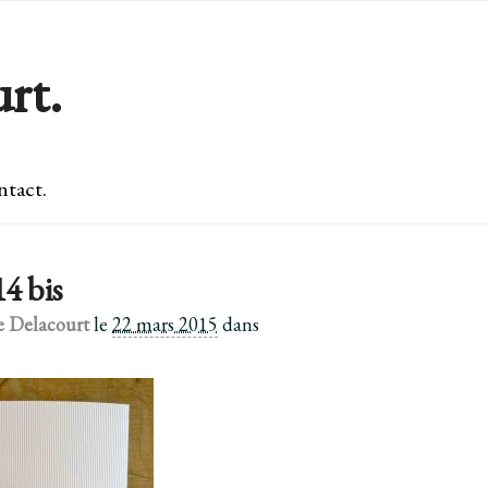
rt.
tact.
14 bis
e Delacourt
le
22 mars 2015
dans