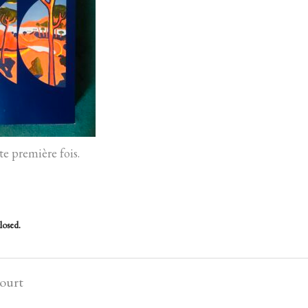
e première fois.
losed.
court