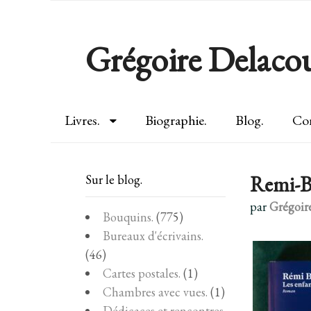
Grégoire Delacou
Livres.
Biographie.
Blog.
Con
Remi-Ba
Sur le blog.
par
Grégoir
Bouquins.
(775)
Bureaux d'écrivains.
(46)
Cartes postales.
(1)
Chambres avec vues.
(1)
Dédicaces et rencontres