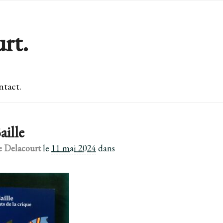
rt.
tact.
ille
e Delacourt
le
11 mai 2024
dans