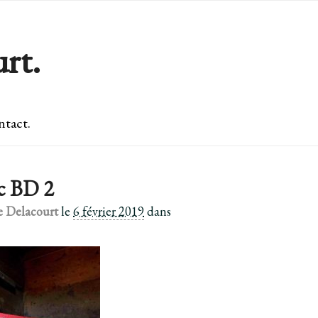
rt.
tact.
ic BD 2
e Delacourt
le
6 février 2019
dans