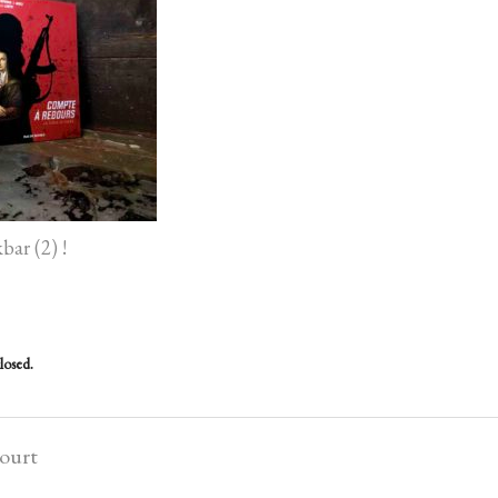
bar (2) !
losed.
court