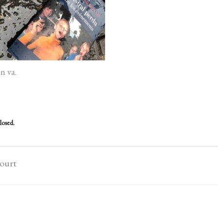
en va.
losed.
court