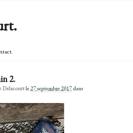
rt.
tact.
in 2.
e Delacourt
le
27 septembre 2017
dans