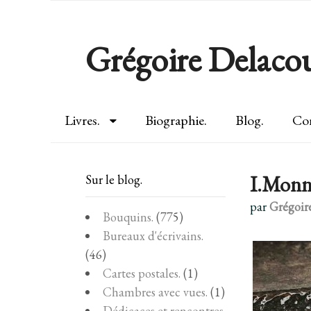
Grégoire Delacou
Livres.
Biographie.
Blog.
Con
I.Monn
Sur le blog.
par
Grégoir
Bouquins.
(775)
Bureaux d'écrivains.
(46)
Cartes postales.
(1)
Chambres avec vues.
(1)
Dédicaces et rencontres