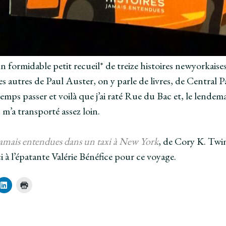
n formidable petit recueil* de treize histoires newyorkaises
es autres de Paul Auster, on y parle de livres, de Central
 temps passer et voilà que j’ai raté Rue du Bac et, le len
m’a transporté assez loin.
jamais entendues dans un taxi à New York
, de Cory K. Twin
 à l’épatante Valérie Bénéfice pour ce voyage.
C
C
l
l
i
i
q
q
u
u
e
e
z
r