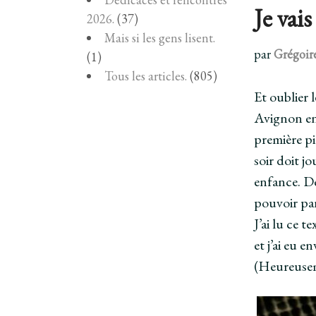
Je vais
2026.
(37)
Mais si les gens lisent.
par
Grégoir
(1)
Tous les articles.
(805)
Et oublier 
Avignon en 
première pi
soir doit j
enfance. De
pouvoir par
J’ai lu ce t
et j’ai eu e
(Heureuseme