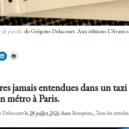
de parole,
de Grégoire Delacourt. Aux éditions L’Avant-scèn
C
C
l
l
i
i
q
q
u
u
e
e
z
r
p
p
res jamais entendues dans un taxi
o
o
u
u
r
r
n métro à Paris.
p
i
a
m
r
p
t
r
a
i
e Delacourt
le
28 juillet 2026
dans
Bouquins.
,
Tous les articles
g
m
e
e
r
r
s
(