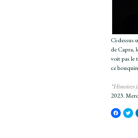
Ci-dessus u
de Capra, l
voit pas le
ce bouquin 
*Histoires 
2023. Merci
C
C
l
l
i
i
q
q
u
u
e
e
z
z