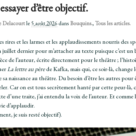
 essayer d’être objectif.
e Delacourt
le
5 août 2026
dans
Bouquins.
,
Tous les articles.
les rires et les larmes et les applaudissements nourris des s
juillet dernier pour m’attacher au texte puisque c’est un bl
èce de l’auteur, écrite directement pour le théâtre ; l’h
ouer
La lettre au père
de Kafka, mais qui, ce soir-là, change l
 sa naissance au théâtre. Du besoin d’être les autres pour 
ler. Car on est tous secrètement hanté par cette peur-là, c
exte d’une traite, j’ai entendu la voix de l’auteur. Et comme l
nvie d’applaudir.
nt, je suis resté objectif).