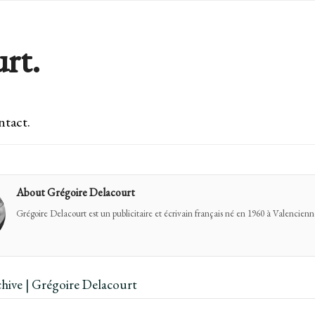
rt.
tact.
About Grégoire Delacourt
Grégoire Delacourt est un publicitaire et écrivain français né en 1960 à Valencienn
hive | Grégoire Delacourt