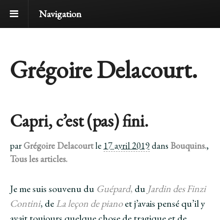
Navigation
Grégoire Delacourt.
Capri, c’est (pas) fini.
par
Grégoire Delacourt
le
17 avril 2019
dans
Bouquins.
,
Tous les articles.
Je me suis souvenu du
Guépard
,
du
Jardin des Finzi
Contini
, de
La leçon de piano
et j’avais pensé qu’il y
avait toujours quelque chose de tragique et de