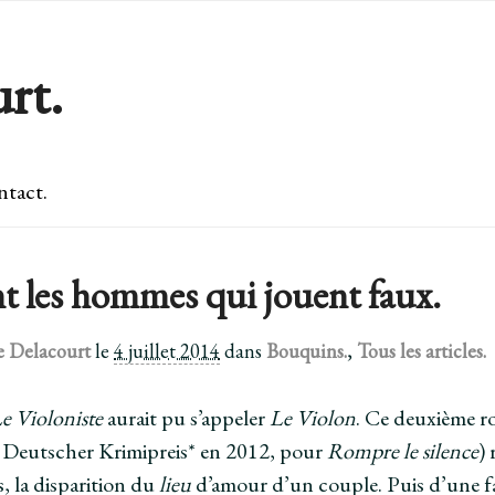
rt.
tact.
t les hommes qui jouent faux.
e Delacourt
le
4 juillet 2014
dans
Bouquins.
,
Tous les articles.
e Violoniste
aurait pu s’appeler
Le Violon
. Ce deuxième 
x Deutscher Krimipreis* en 2012, pour
Rompre le silence
)
s, la disparition du
lieu
d’amour d’un couple. Puis d’une f