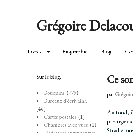
Grégoire Delacou
Livres.
Biographie.
Blog.
Con
Ce son
Sur le blog.
Bouquins.
(775)
par
Grégoir
Bureaux d'écrivains.
(46)
Au fond,
L
Cartes postales.
(1)
prestigieu
Chambres avec vues.
(1)
Stradivariu
Dédicaces et rencontres