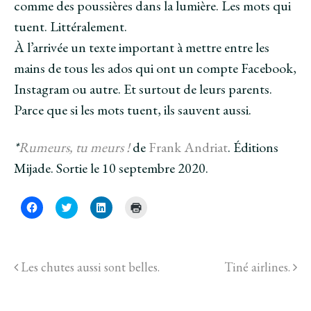
comme des poussières dans la lumière. Les mots qui
tuent. Littéralement.
À l’arrivée un texte important à mettre entre les
mains de tous les ados qui ont un compte Facebook,
Instagram ou autre. Et surtout de leurs parents.
Parce que si les mots tuent, ils sauvent aussi.
*
Rumeurs, tu meurs !
de
Frank Andriat
. Éditions
Mijade. Sortie le 10 septembre 2020.
C
C
C
C
l
l
l
l
i
i
i
i
q
q
q
q
u
u
u
u
e
e
e
e
z
z
z
r
Les chutes aussi sont belles.
Tiné airlines.
p
p
p
p
o
o
o
o
u
u
u
u
r
r
r
r
p
p
p
i