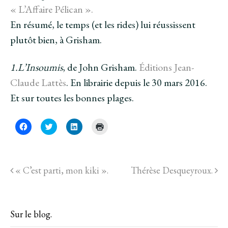
« L’Affaire Pélican ».
En résumé, le temps (et les rides) lui réussissent
plutôt bien, à Grisham.
1.L’Insoumis
, de John Grisham.
Éditions Jean-
Claude Lattès
. En librairie depuis le 30 mars 2016.
Et sur toutes les bonnes plages.
C
C
C
C
l
l
l
l
i
i
i
i
q
q
q
q
u
u
u
u
e
e
e
e
z
z
z
r
« C’est parti, mon kiki ».
Thérèse Desqueyroux.
p
p
p
p
o
o
o
o
u
u
u
u
r
r
r
r
p
p
p
i
a
a
a
m
r
r
r
p
Sur le blog.
t
t
t
r
a
a
a
i