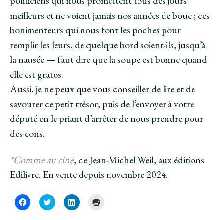
politiciens qui nous promettent tous des jours
meilleurs et ne voient jamais nos années de boue ; ces
bonimenteurs qui nous font les poches pour
remplir les leurs, de quelque bord soient-ils, jusqu’à
la nausée — faut dire que la soupe est bonne quand
elle est gratos.
Aussi, je ne peux que vous conseiller de lire et de
savourer ce petit trésor, puis de l’envoyer à votre
député en le priant d’arrêter de nous prendre pour
des cons.
*Comme au ciné
, de Jean-Michel Weil, aux éditions
Edilivre. En vente depuis novembre 2024.
C
C
C
C
l
l
l
l
i
i
i
i