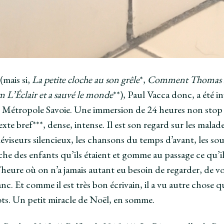
(mais si,
La petite cloche au son grêle
*,
Comment Thomas Lecl
 L’Éclair et a sauvé le monde
**), Paul Vacca donc, a été i
r Métropole Savoie. Une immersion de 24 heures non stop a
exte bref***, dense, intense. Il est son regard sur les malad
téléviseurs silencieux, les chansons du temps d’avant, les so
he des enfants qu’ils étaient et gomme au passage ce qu’il
’heure où on n’a jamais autant eu besoin de regarder, de v
anc. Et comme il est très bon écrivain, il a vu autre chose
ts. Un petit miracle de Noël, en somme.