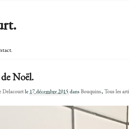
rt.
tact.
 de Noël.
e Delacourt
le
17 décembre 2015
dans
Bouquins.
,
Tous les arti