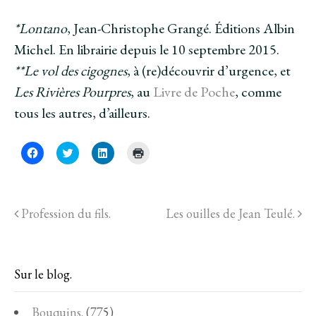
*Lontano
, Jean-Christophe Grangé. Éditions Albin
Michel. En librairie depuis le 10 septembre 2015.
**Le vol des cigognes
, à (re)découvrir d’urgence, et
Les Rivières Pourpres
, au
Livre de Poche
, comme
tous les autres, d’ailleurs.
C
C
C
C
l
l
l
l
i
i
i
i
q
q
q
q
u
u
u
u
e
e
e
e
z
z
z
r
Profession du fils.
Les ouilles de Jean Teulé.
p
p
p
p
o
o
o
o
u
u
u
u
r
r
r
r
p
p
p
i
a
a
a
m
r
r
r
p
Sur le blog.
t
t
t
r
a
a
a
i
g
g
g
m
e
e
e
e
Bouquins.
(775)
r
r
r
r