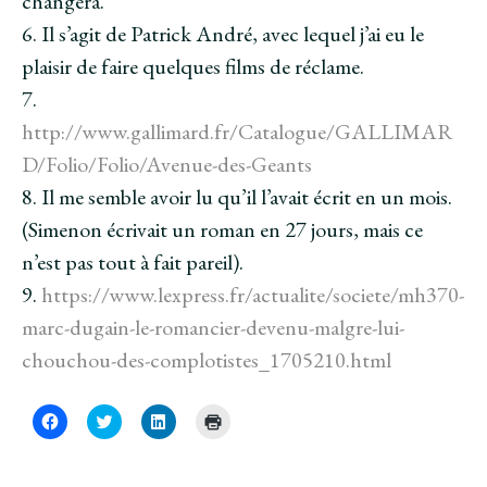
changera.
6. Il s’agit de Patrick André, avec lequel j’ai eu le
plaisir de faire quelques films de réclame.
7.
http://www.gallimard.fr/Catalogue/GALLIMAR
D/Folio/Folio/Avenue-des-Geants
8. Il me semble avoir lu qu’il l’avait écrit en un mois.
(Simenon écrivait un roman en 27 jours, mais ce
n’est pas tout à fait pareil).
9.
https://www.lexpress.fr/actualite/societe/mh370-
marc-dugain-le-romancier-devenu-malgre-lui-
chouchou-des-complotistes_1705210.html
C
C
C
C
l
l
l
l
i
i
i
i
q
q
q
q
u
u
u
u