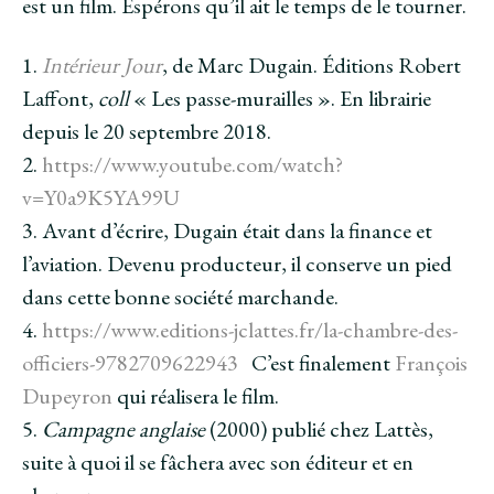
est un film. Espérons qu’il ait le temps de le tourner.
1.
Intérieur Jour
, de Marc Dugain. Éditions Robert
Laffont,
coll
« Les passe-murailles ». En librairie
depuis le 20 septembre 2018.
2.
https://www.youtube.com/watch?
v=Y0a9K5YA99U
3. Avant d’écrire, Dugain était dans la finance et
l’aviation. Devenu producteur, il conserve un pied
dans cette bonne société marchande.
4.
https://www.editions-jclattes.fr/la-chambre-des-
officiers-9782709622943
C’est finalement
François
Dupeyron
qui réalisera le film.
5.
Campagne anglaise
(2000) publié chez Lattès,
suite à quoi il se fâchera avec son éditeur et en