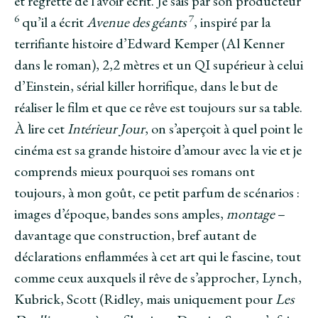
et regrette de l’avoir écrit. Je sais par son producteur
6
7
qu’il a écrit
Avenue des géants
, inspiré par la
terrifiante histoire d’Edward Kemper (Al Kenner
dans le roman), 2,2 mètres et un QI supérieur à celui
d’Einstein, sérial killer horrifique, dans le but de
réaliser le film et que ce rêve est toujours sur sa table.
À lire cet
Intérieur Jour
, on s’aperçoit à quel point le
cinéma est sa grande histoire d’amour avec la vie et je
comprends mieux pourquoi ses romans ont
toujours, à mon goût, ce petit parfum de scénarios :
images d’époque, bandes sons amples,
montage
–
davantage que construction, bref autant de
déclarations enflammées à cet art qui le fascine, tout
comme ceux auxquels il rêve de s’approcher, Lynch,
Kubrick, Scott (Ridley, mais uniquement pour
Les