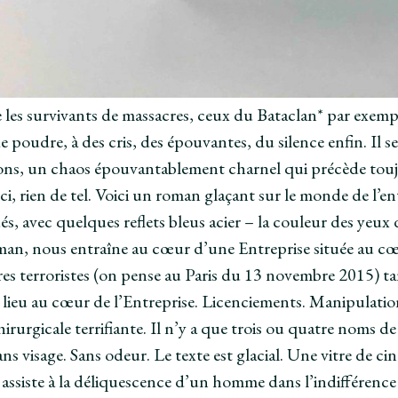
les survivants de massacres, ceux du Bataclan* par exemple
de poudre, à des cris, des épouvantes, du silence enfin. Il
ons, un chaos épouvantablement charnel qui précède toujo
-ci, rien de tel. Voici un roman glaçant sur le monde de l’en
és, avec quelques reflets bleus acier – la couleur des yeux
an, nous entraîne au cœur d’une Entreprise située au cœu
es terroristes (on pense au Paris du 13 novembre 2015) ta
 lieu au cœur de l’Entreprise. Licenciements. Manipulati
hirurgicale terrifiante. Il n’y a que trois ou quatre noms d
Sans visage. Sans odeur. Le texte est glacial. Une vitre de ci
 assiste à la déliquescence d’un homme dans l’indifférence 