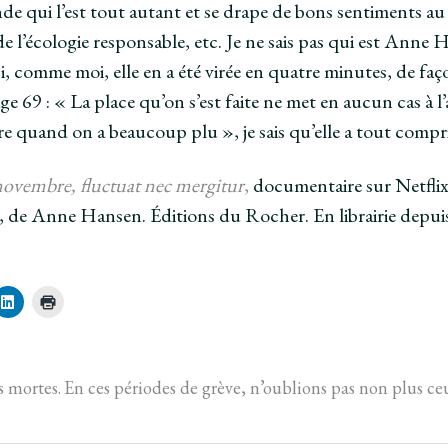
e qui l’est tout autant et se drape de bons sentiments au 
e l’écologie responsable, etc. Je ne sais pas qui est Anne H
i, comme moi, elle en a été virée en quatre minutes, de fa
ge 69 : « La place qu’on s’est faite ne met en aucun cas à l’ab
re quand on a beaucoup plu », je sais qu’elle a tout compri
novembre, fluctuat nec mergitur
,
documentaire sur Netflix
, de Anne Hansen. Éditions du Rocher. En librairie depui
C
C
l
l
i
i
q
q
u
u
e
e
z
r
s mortes.
En ces périodes de grève, n’oublions pas non plus ceux
p
p
o
o
u
u
r
r
p
i