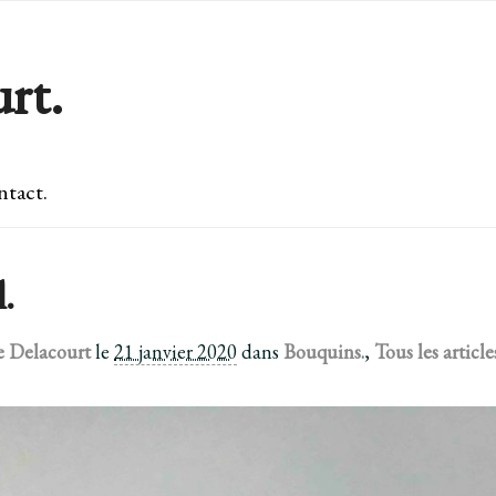
rt.
tact.
l.
e Delacourt
le
21 janvier 2020
dans
Bouquins.
,
Tous les article