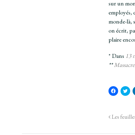
sur un mond
employés, d
monde-là, s
on écrit, pa
plaire enco
* Dans
13 
**
Massacre
C
C
l
l
i
i
q
q
u
u
e
e
z
z
Les feuille
p
p
o
o
u
u
r
r
p
p