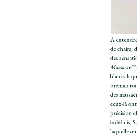
À entendre 
de chairs, 
des sensati
Massacre**
blancs laqu
premier rom
des massacr
ceux-là ont
précision c
indéfinis. 
laquelle on