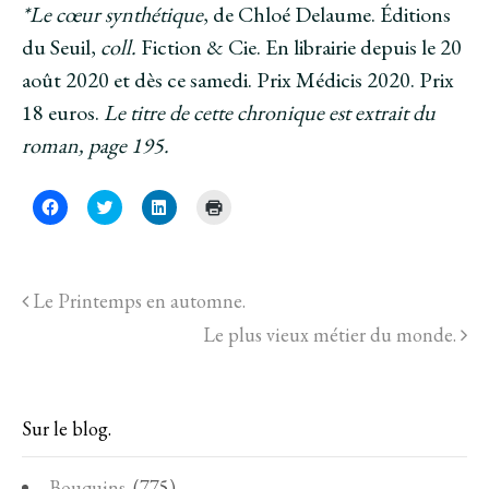
*Le cœur synthétique
, de Chloé Delaume. Éditions
du Seuil,
coll.
Fiction & Cie. En librairie depuis le 20
août 2020 et dès ce samedi. Prix Médicis 2020. Prix
18 euros.
Le titre de cette chronique est extrait du
roman, page 195.
C
C
C
C
l
l
l
l
i
i
i
i
q
q
q
q
u
u
u
u
e
e
e
e
z
z
z
r
Le Printemps en automne.
p
p
p
p
o
o
o
o
u
u
u
Le plus vieux métier du monde.
u
r
r
r
r
p
p
p
i
a
a
a
m
r
r
r
p
t
t
t
r
a
a
a
i
Sur le blog.
g
g
g
m
e
e
e
e
r
r
r
r
s
s
s
(
Bouquins.
(775)
u
u
u
o