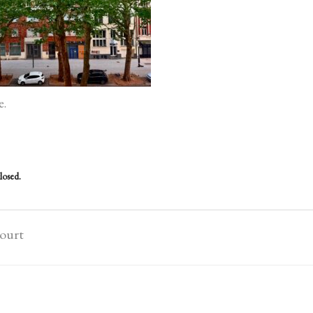
e.
losed.
court