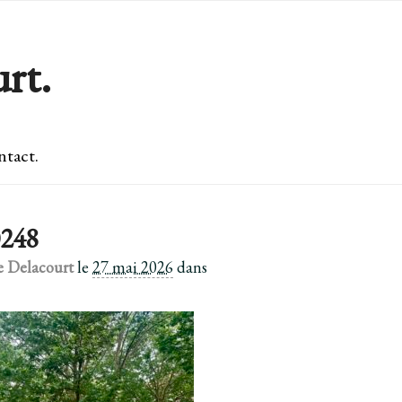
rt.
tact.
248
e Delacourt
le
27 mai 2026
dans