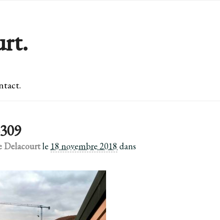
rt.
tact.
309
e Delacourt
le
18 novembre 2018
dans