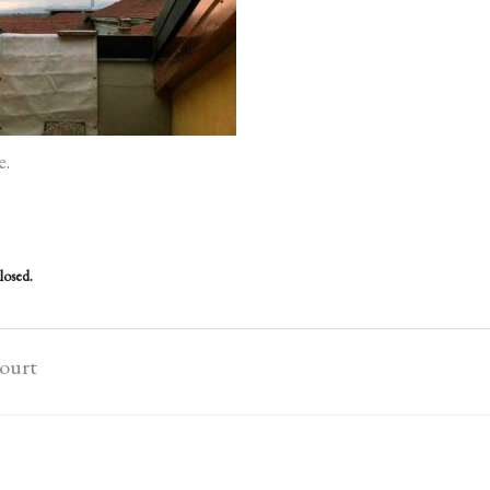
e.
losed.
court