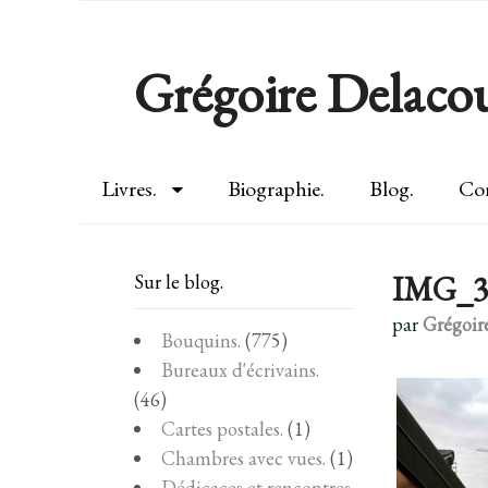
Grégoire Delacou
Livres.
Biographie.
Blog.
Con
IMG_3
Sur le blog.
par
Grégoir
Bouquins.
(775)
Bureaux d'écrivains.
(46)
Cartes postales.
(1)
Chambres avec vues.
(1)
Dédicaces et rencontres