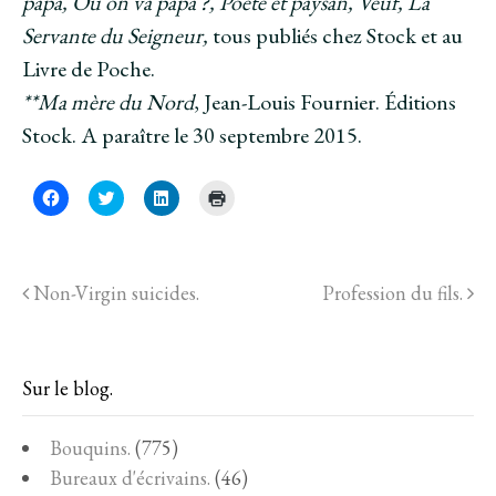
papa, Où on va papa ?, Poète et paysan, Veuf, La
Servante du Seigneur,
tous publiés chez Stock et au
Livre de Poche.
**Ma mère du Nord
, Jean-Louis Fournier. Éditions
Stock. A paraître le 30 septembre 2015.
C
C
C
C
l
l
l
l
i
i
i
i
q
q
q
q
u
u
u
u
e
e
e
e
z
z
z
r
Non-Virgin suicides.
Profession du fils.
p
p
p
p
o
o
o
o
u
u
u
u
r
r
r
r
p
p
p
i
a
a
a
m
r
r
r
p
Sur le blog.
t
t
t
r
a
a
a
i
g
g
g
m
e
e
e
e
Bouquins.
(775)
r
r
r
r
s
s
s
(
Bureaux d'écrivains.
(46)
u
u
u
o