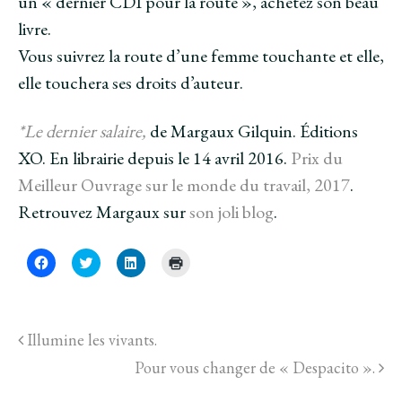
un « dernier CDI pour la route », achetez son beau
livre.
Vous suivrez la route d’une femme touchante et elle,
elle touchera ses droits d’auteur.
*Le dernier salaire,
de Margaux Gilquin. Éditions
XO. En librairie depuis le 14 avril 2016.
Prix du
Meilleur Ouvrage sur le monde du travail, 2017
.
Retrouvez Margaux sur
son joli blog
.
C
C
C
C
l
l
l
l
i
i
i
i
q
q
q
q
u
u
u
u
e
e
e
e
z
z
z
r
Illumine les vivants.
p
p
p
p
o
o
o
o
u
u
Pour vous changer de « Despacito ».
u
u
r
r
r
r
p
p
p
i
a
a
a
m