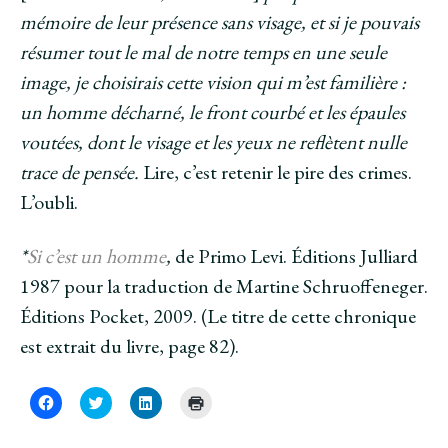
mémoire de leur présence sans visage, et si je pouvais
résumer tout le mal de notre temps en une seule
image, je choisirais cette vision qui m’est familière :
un homme décharné, le front courbé et les épaules
voutées, dont le visage et les yeux ne reflètent nulle
trace de pensée.
Lire, c’est retenir le pire des crimes.
L’oubli.
*
Si c’est un homme
,
de Primo Levi. Éditions Julliard
1987 pour la traduction de Martine Schruoffeneger.
Éditions Pocket, 2009. (Le titre de cette chronique
est extrait du livre, page 82).
C
C
C
C
l
l
l
l
i
i
i
i
q
q
q
q