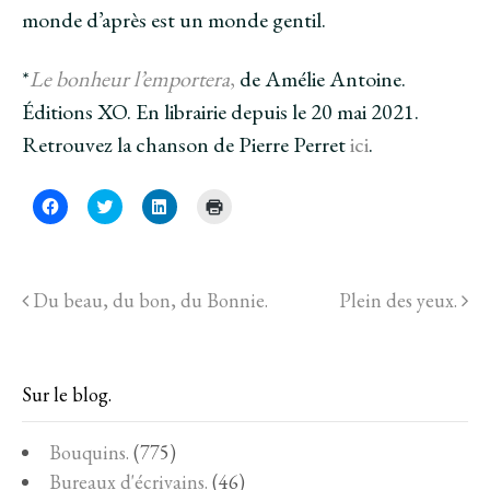
monde d’après est un monde gentil.
*
Le bonheur l’emportera
,
de Amélie Antoine.
Éditions XO. En librairie depuis le 20 mai 2021.
Retrouvez la chanson de Pierre Perret
ici
.
C
C
C
C
l
l
l
l
i
i
i
i
q
q
q
q
u
u
u
u
e
e
e
e
z
z
z
r
Du beau, du bon, du Bonnie.
Plein des yeux.
p
p
p
p
o
o
o
o
u
u
u
u
r
r
r
r
p
p
p
i
a
a
a
m
r
r
r
p
Sur le blog.
t
t
t
r
a
a
a
i
g
g
g
m
e
e
e
e
Bouquins.
(775)
r
r
r
r
s
s
s
(
Bureaux d'écrivains.
(46)
u
u
u
o