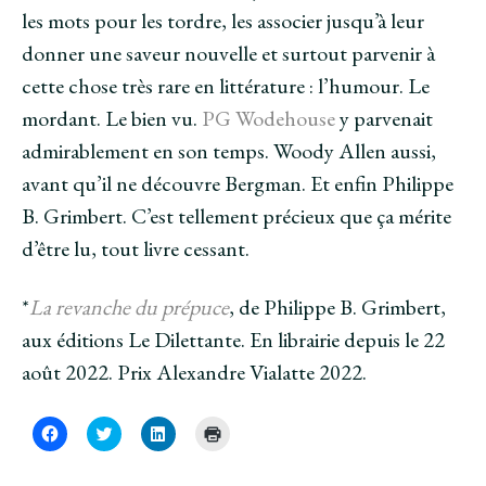
les mots pour les tordre, les associer jusqu’à leur
donner une saveur nouvelle et surtout parvenir à
cette chose très rare en littérature : l’humour. Le
mordant. Le bien vu.
PG Wodehouse
y parvenait
admirablement en son temps. Woody Allen aussi,
avant qu’il ne découvre Bergman. Et enfin Philippe
B. Grimbert. C’est tellement précieux que ça mérite
d’être lu, tout livre cessant.
*
La revanche du prépuce
, de Philippe B. Grimbert,
aux éditions Le Dilettante. En librairie depuis le 22
août 2022. Prix Alexandre Vialatte 2022.
C
C
C
C
l
l
l
l
i
i
i
i
q
q
q
q