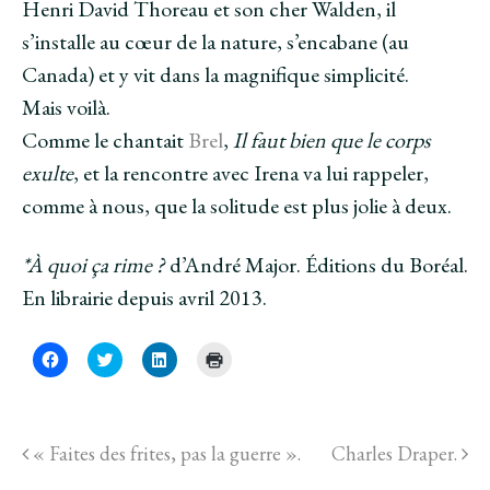
Henri David Thoreau et son cher Walden, il
s’installe au cœur de la nature, s’encabane (au
Canada) et y vit dans la magnifique simplicité.
Mais voilà.
Comme le chantait
Brel
,
Il faut bien que le corps
exulte
, et la rencontre avec Irena va lui rappeler,
comme à nous, que la solitude est plus jolie à deux.
*À quoi ça rime ?
d’André Major. Éditions du Boréal.
En librairie depuis avril 2013.
C
C
C
C
l
l
l
l
i
i
i
i
q
q
q
q
u
u
u
u
e
e
e
e
z
z
z
r
« Faites des frites, pas la guerre ».
Charles Draper.
p
p
p
p
o
o
o
o
u
u
u
u