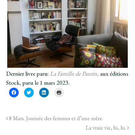
Dernier livre paru:
La Famille de Pantin,
aux éditions
Stock, paru le 1 mars 2023.
C
C
C
C
l
l
l
l
i
i
i
i
q
q
q
q
u
u
u
u
e
e
e
e
z
z
z
r
8 Mars. Journée des femmes et d’une mère.
p
p
p
p
o
o
o
o
u
u
u
u
La vraie vie, hi, hi.
r
r
r
r
p
p
p
i