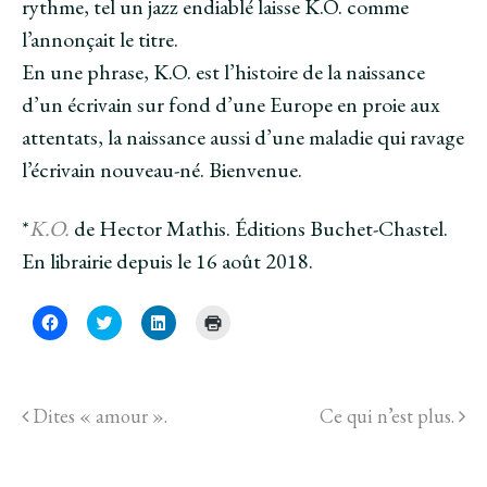
rythme, tel un jazz endiablé laisse K.O. comme
l’annonçait le titre.
En une phrase, K.O. est l’histoire de la naissance
d’un écrivain sur fond d’une Europe en proie aux
attentats, la naissance aussi d’une maladie qui ravage
l’écrivain nouveau-né. Bienvenue.
*
K.O.
de Hector Mathis. Éditions Buchet-Chastel.
En librairie depuis le 16 août 2018.
C
C
C
C
l
l
l
l
i
i
i
i
q
q
q
q
u
u
u
u
e
e
e
e
z
z
z
r
Dites « amour ».
Ce qui n’est plus.
p
p
p
p
o
o
o
o
u
u
u
u
r
r
r
r
p
p
p
i